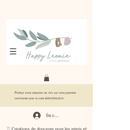
P
rofitez d'une réduction de 10% sur votre première
commande avec le code BIENVENUE10
Se connecter
♡ Créations de douceurs pour les minis et