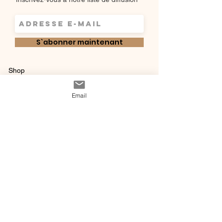
S`abonner maintenant
Shop
Qui sommes-
Livraisons & retours
Email
nous ?
instagram
Conditions
Contact
générales de vente