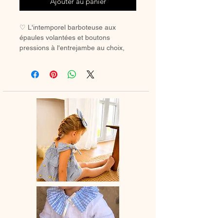
Ajouter au panier
♡ L'intemporel barboteuse aux
épaules volantées et boutons
pressions à l'entrejambe au choix,
pour bébé et petite fille.La parfaite
barboteuse de lété.
♡ Barboteuse entièrement réalisée à
la main.
♡ Le délai de fabrication est de 15 à
28 jours ouvrés selon les commandes
en cours.
♡ Lavage à la main ou en machine
30° max, couleurs similaires, cycle
délicat. Ne pas utilser de sèche-linge.