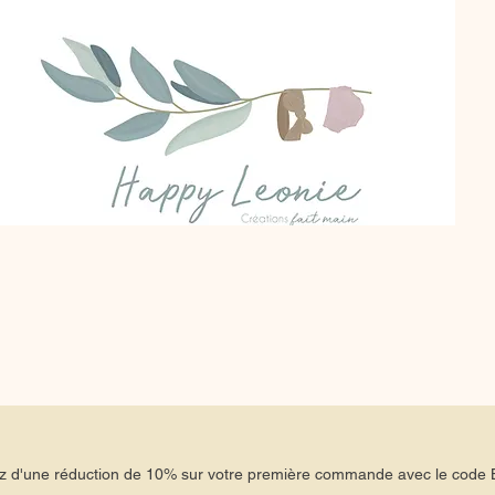
tez d'une réduction de 10% sur votre première commande avec le co