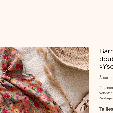
Barb
dou
«Ys
À parti
♡ L'int
volantée
l'entrej
fille.La 
Taill