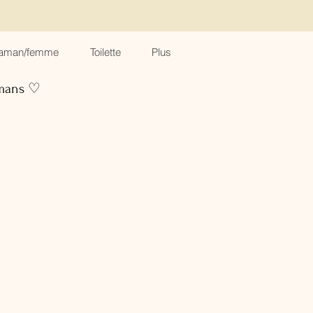
aman/femme
Toilette
Plus
amans ♡