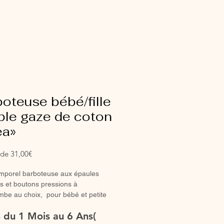
oteuse bébé/fille
ble gaze de coton
ea»
Prix
r de
31,00€
promotionnel
emporel barboteuse aux épaules
s et boutons pressions à
ambe au choix, pour bébé et petite
parfaite barboteuse de lété.
es du 1 Mois au 6 Ans(