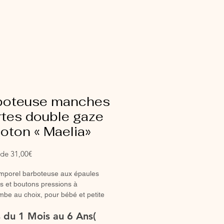
boteuse manches
rtes double gaze
oton « Maelia»
Prix
r de
31,00€
promotionnel
emporel barboteuse aux épaules
s et boutons pressions à
ambe au choix, pour bébé et petite
parfaite barboteuse de lété.
es du 1 Mois au 6 Ans(