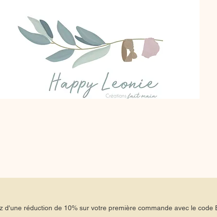
tez d'une réduction de 10% sur votre première commande avec le co