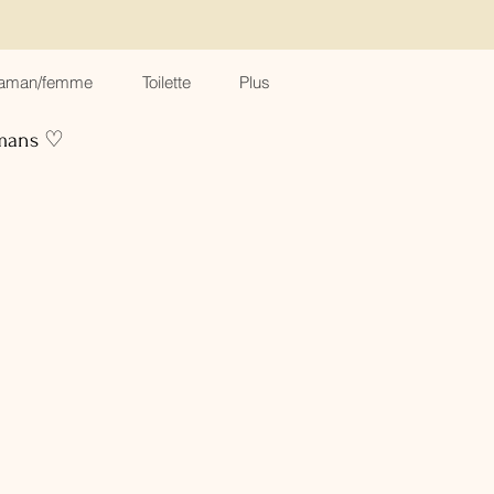
aman/femme
Toilette
Plus
amans ♡