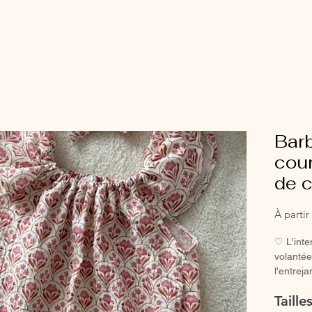
Bar
cou
de c
À parti
♡ L'int
volantée
l'entrej
fille.La 
Taill