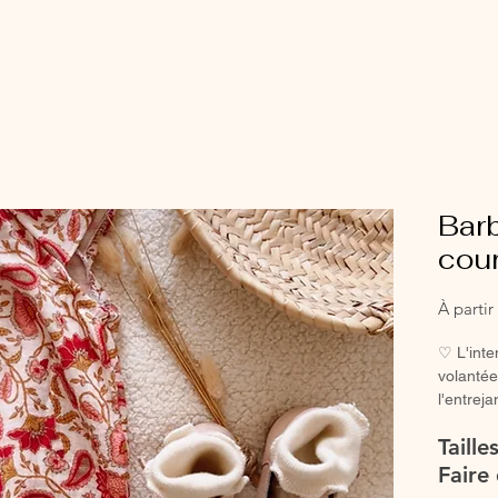
Bar
cour
À parti
♡ L'int
volantée
l'entrej
fille.La 
Taill
♡ Barbot
Faire 
main.