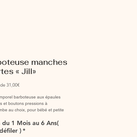
boteuse manches
tes « Jill»
Prix
r de
31,00€
promotionnel
emporel barboteuse aux épaules
s et boutons pressions à
ambe au choix, pour bébé et petite
parfaite barboteuse de lété.
es du 1 Mois au 6 Ans(
euse entièrement réalisée à la
défiler )
*