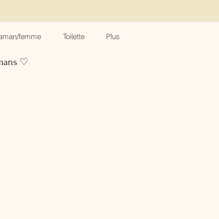
aman/femme
Toilette
Plus
amans ♡