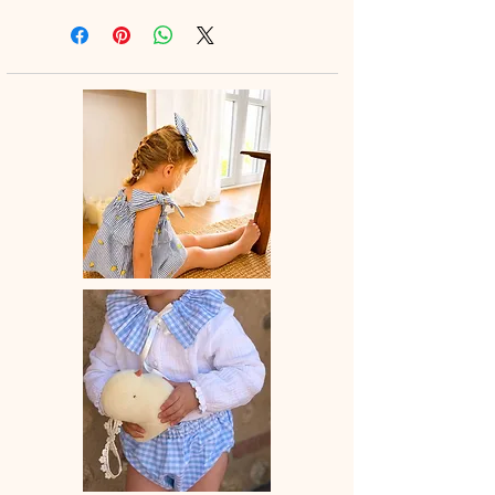
à la main.
♡ Le délai de fabrication est de 7 à
28 jours ouvrés selon les commandes
en cours.
♡ Lavage à la main ou en machine
30° max, couleurs similaires, cycle
délicat. Ne pas utilser de sèche-linge.
. * Coloris : Vert lichen (1) ,Argile
rose(2), Rose Nude (3)Beige clair (4),
Lait (5), Camel(6)