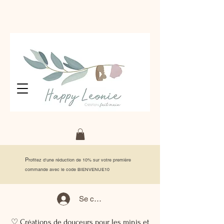
P
rofitez d'une réduction de 10% sur votre première
commande avec le code BIENVENUE10
Se connecter
♡ Créations de douceurs pour les minis et