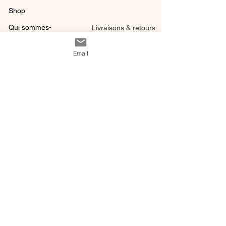
Shop
Qui sommes-
Livraisons & retours
nous ?
instagram
Conditions
Email
Contact
générales de vente
@ 2020 by Happy Léonie.