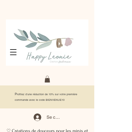
P
rofitez d'une réduction de 10% sur votre première
commande avec le code BIENVENUE10
Se connecter
♡ Créations de douceurs pour les minis et