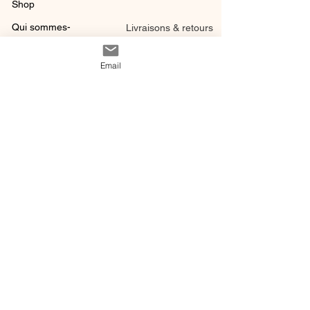
Shop
Qui sommes-
Livraisons & retours
nous ?
instagram
Conditions
Email
Contact
générales de vente
@ 2020 by Happy Léonie.