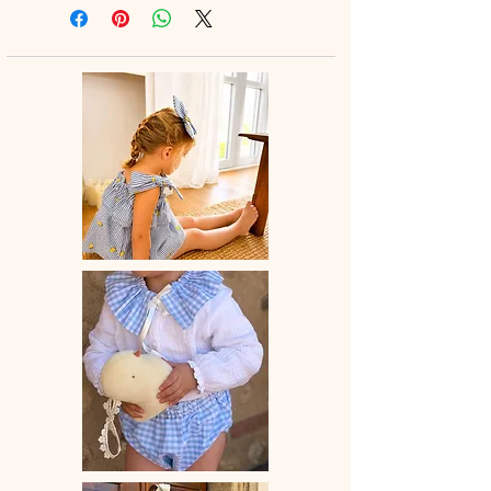
à la main.
♡ Le délai de fabrication est de 15 à
28 jours ouvrés selon les commandes
en cours.
♡ Lavage à la main ou en machine
30° max, couleurs similaires, cycle
délicat. Ne pas utilser de sèche-linge.
.