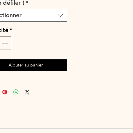
e défiler )
*
ai de fabrication est de 7 à 28 jours
selon les commandes en cours.
ctionner
e à la main ou en machine 30°
leurs similaires, cycle délicat. Ne
ité
*
ser de sèche-linge.
Ajouter au panier