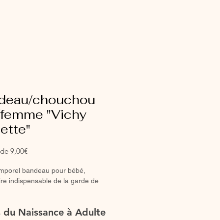
deau/chouchou
e/femme "Vichy
ette"
Prix
r de
9,00€
promotionnel
emporel bandeau pour bébé,
re indispensable de la garde de
bandeau entièrement réalisé à la
es du Naissance à Adulte