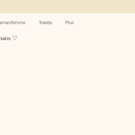
aman/femme
Toilette
Plus
amans ♡