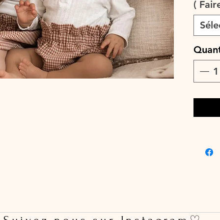
( Fair
♡ Le dél
ouvrés 
Séle
♡ Lavag
max, cou
Quant
pas util