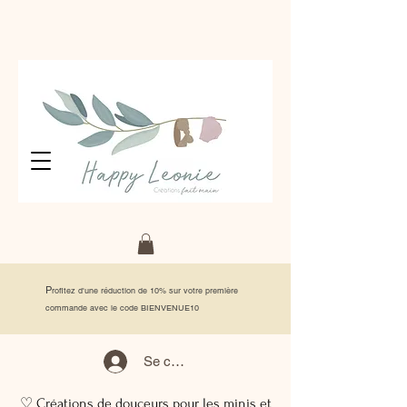
P
rofitez d'une réduction de 10% sur votre première
commande avec le code BIENVENUE10
Se connecter
♡ Créations de douceurs pour les minis et