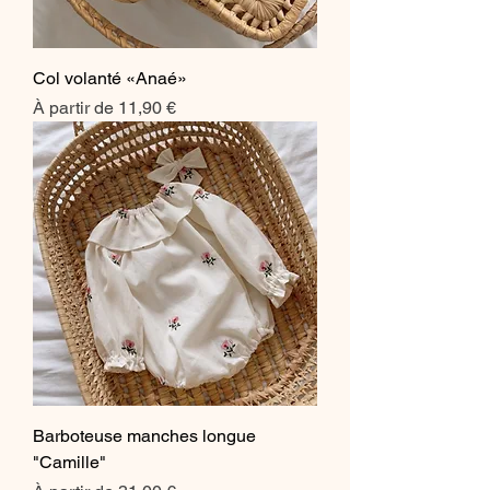
Col volanté «Anaé»
Prix promotionnel
À partir de
11,90 €
Barboteuse manches longue
"Camille"