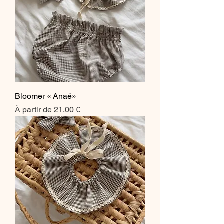
Bloomer « Anaé»
Prix promotionnel
À partir de
21,00 €