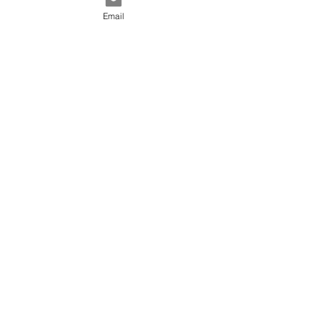
Email
♡ Suivez nous sur
Instagram♡