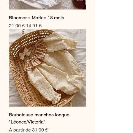
Bloomer « Marie» 18 mois
Prix original
Prix promotionnel
21,00 €
14,91 €
Barboteuse manches longue
"Léonce/Victoria"
Prix promotionnel
À partir de
31,00 €