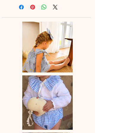
au legging ou à la jupette pour un
look tout en douceur.
♡ Blouse entièrement réalisée à la
main.
♡Blouse à manches courtes et en
option col élastiqué dans le même
tissu ou en broderie anglaise.
La broderie peut différer selon les
stocks.
♡ Le délai de fabrication est de 15 à
28 jours ouvrés selon les commandes
en cours.
♡ Lavage à la main ou en machine
30° max, couleurs similaires, cycle
délicat. Ne pas utilser de sèche-linge.