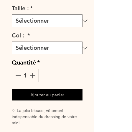
Taille :
*
Col :
*
Quantité
*
Ajouter au panier
♡ La jolie blouse, vêtement
indispensable du dressing de votre
mini.
A assortir ou non au petite bloomer,