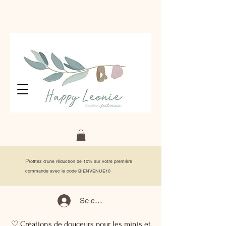
P
rofitez d'une réduction de 10% sur votre première
commande avec le code BIENVENUE10
Se connecter
♡ Créations de douceurs pour les minis et