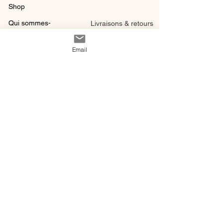
Shop
Qui sommes-
Livraisons & retours
nous ?
instagram
Conditions
Email
Contact
générales de vente
@ 2020 by Happy Léonie.