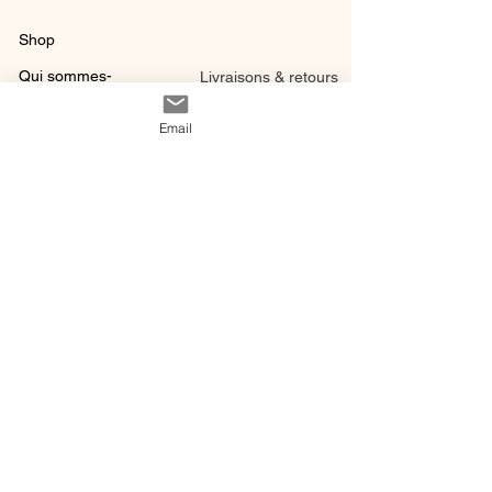
Shop
Qui sommes-
Livraisons & retours
nous ?
instagram
Conditions
Email
Contact
générales de vente
@ 2020 by Happy Léonie.