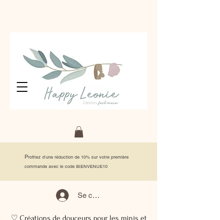
P
rofitez d'une réduction de 10% sur votre première
commande avec le code BIENVENUE10
Se connecter
♡ Créations de douceurs pour les minis et