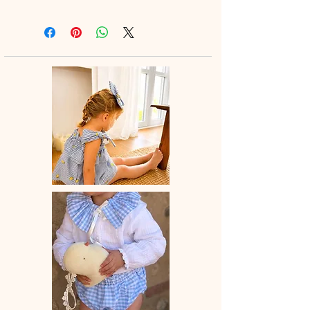
avec des chaussetes hautes ou des
collants en hiver.
♡ Petit Bloomer entièrement réalisé à
la main.
♡ Le délai de fabrication est de 7 à
28 jours ouvrés selon les commandes
en cours.
♡ Lavage à la main ou en machine
30° max, couleurs similaires, cycle
délicat. Ne pas utilser de sèche-linge.