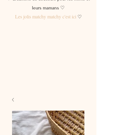
leurs mamans ♡
Les jolis matchy matchy c'est ici
♡