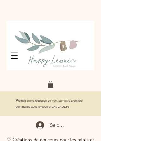
P
rofitez d'une réduction de 10% sur votre première
commande avec le code BIENVENUE10
Se connecter
♡ Créations de douceurs pour les minis et