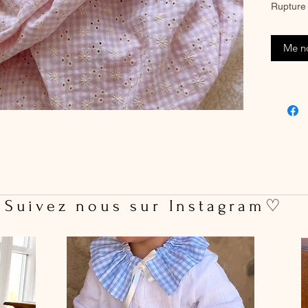
Rupture 
Me no
 Suivez nous sur Instagram♡