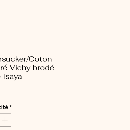
rsucker/Coton
ré Vichy brodé
e Isaya
ix
ité
*