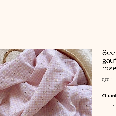
See
gauf
ros
Pr
0,00 €
Quant