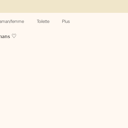
aman/femme
Toilette
Plus
amans ♡