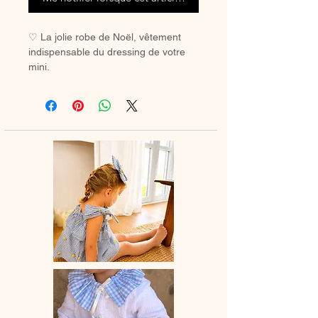
♡ La jolie robe de Noël, vêtement
indispensable du dressing de votre
mini.
A assortir ou non au petit bandeau ou
à la barrette .
♡ Robe entièrement réalisée à la
main.
♡Robe à manches longues et en
option col élastiqué en broderie
anglaise ou dans le même tissu..
La broderie peut différer selon les
stocks.
♡ Le délai de fabrication est de 15 à
28 jours ouvrés selon les commandes
en cours.
♡ Lavage à la main ou en machine
30° max, couleurs similaires, cycle
délicat. Ne pas utilser de sèche-linge.