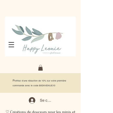
P
rofitez d'une réduction de 10% sur votre première
commande avec le code BIENVENUE10
Se connecter
♡ Créations de douceurs pour les minis et