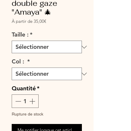
double gaze
"Amaya" 🎄
Prix
À partir de
35,00€
promotionnel
Taille :
*
Col :
*
Quantité
*
Rupture de stock
Me notifier lorsque cet article est disponible