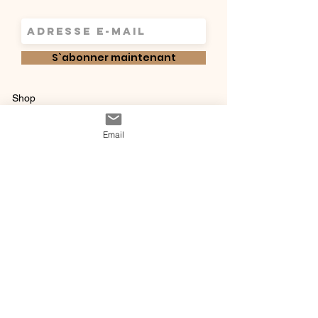
S`abonner maintenant
Shop
Qui sommes-
Livraisons & retours
Email
nous ?
instagram
Conditions
Contact
générales de vente