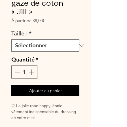
gaze de coton
« Jill »
Prix
À partir de
38,00€
promotionnel
Taille :
*
Quantité
*
Ajouter au panier
♡ La jolie robe happy léonie ,
vêtement indispensable du dressing
de votre mini.
A assortir avec la jupe maman un