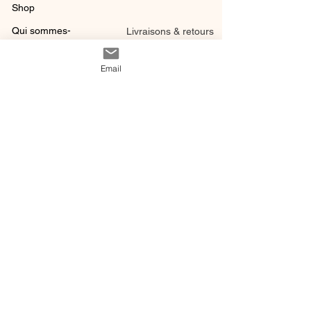
Shop
Qui sommes-
Livraisons & retours
nous ?
instagram
Conditions
Email
Contact
générales de vente
@ 2020 by Happy Léonie.