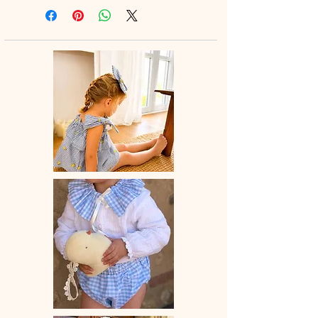
look tout en douceur en matchy
matchy.
♡ Robe entièrement réalisée à la
main.
♡Robe à manches courtes et col
élastiqué.
♡ Le délai de fabrication est de 15 à
28 jours ouvrés selon les commandes
en cours.
♡ Lavage à la main ou en machine
30° max, couleurs similaires, cycle
délicat. Ne pas utilser de sèche-linge.