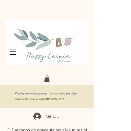
P
rofitez d'une réduction de 10% sur votre première
commande avec le code BIENVENUE10
Se connecter
♡ Créations de douceurs pour les minis et