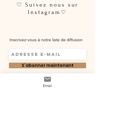
♡ Suivez nous sur
Instagram♡
Inscrivez-vous à notre liste de diffusion
S`abonner maintenant
Shop
Email
Qui sommes-
Livraisons & retours
nous ?
instagram
Conditions
Contact
générales de vente