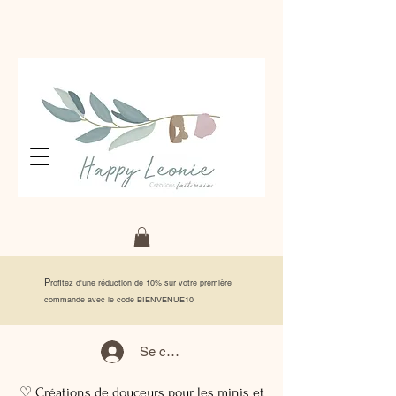
P
rofitez d'une réduction de 10% sur votre première
commande avec le code BIENVENUE10
Se connecter
♡ Créations de douceurs pour les minis et