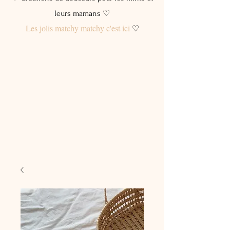
leurs mamans ♡
Les jolis matchy matchy c'est ici
♡