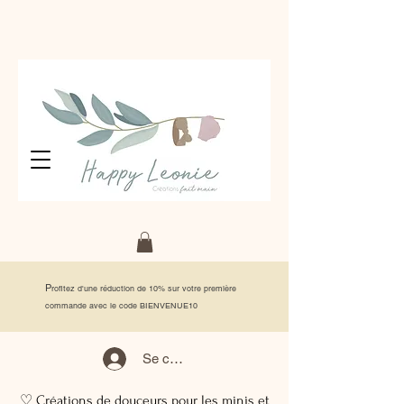
P
rofitez d'une réduction de 10% sur votre première
commande avec le code BIENVENUE10
Se connecter
♡ Créations de douceurs pour les minis et