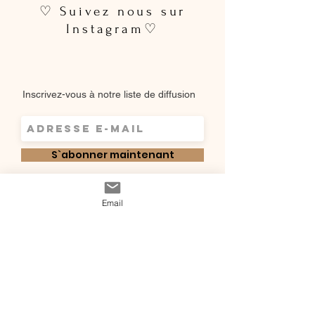
♡ Suivez nous sur
Instagram♡
Inscrivez-vous à notre liste de diffusion
S`abonner maintenant
Shop
Email
Qui sommes-
Livraisons & retours
nous ?
instagram
Conditions
Contact
générales de vente