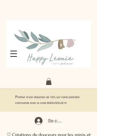
P
rofitez d'une réduction de 10% sur votre première
commande avec le code BIENVENUE10
Se connecter
♡ Créations de douceurs pour les minis et