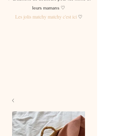
leurs mamans ♡
Les jolis matchy matchy c'est ici
♡