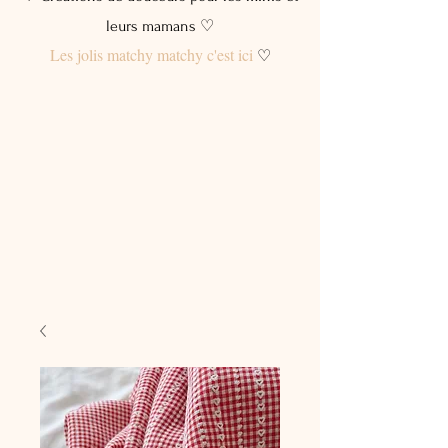
leurs mamans ♡
Les jolis matchy matchy c'est ici
♡