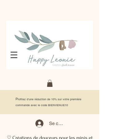
P
rofitez d'une réduction de 10% sur votre première
commande avec le code BIENVENUE10
Se connecter
♡ Créations de douceurs pour les minis et