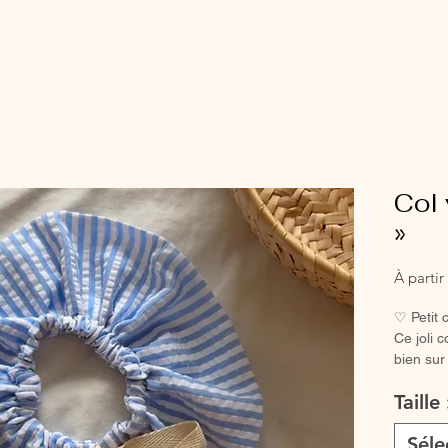
Col 
»
À parti
♡ Petit c
Ce joli 
bien sur
barboteu
Taille
instanta
n’import
Séle
Grâce à