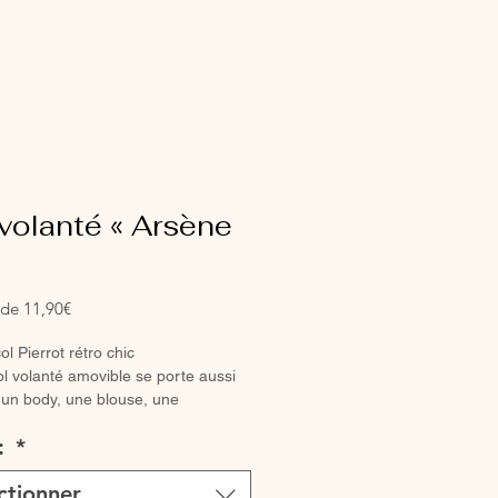
volanté « Arsène
Prix
r de
11,90€
promotionnel
ol Pierrot rétro chic
col volanté amovible se porte aussi
 un body, une blouse, une
se que sur un petit pull. Il apporte
 :
*
nément une touche rétro chic à
e quelle tenue.
ctionner
 son ruban ou cordon, vous pouvez