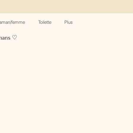
aman/femme
Toilette
Plus
amans ♡