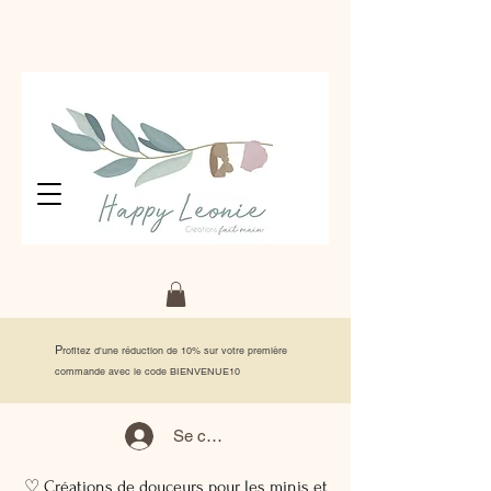
P
rofitez d'une réduction de 10% sur votre première
commande avec le code BIENVENUE10
Se connecter
♡ Créations de douceurs pour les minis et