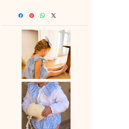
Légère, aérienne et pleine de
douceur, cette blouse accompagne
les beaux jours avec charme et
délicatesse ☀️
Elle se porte facilement avec un
bloomer, un short, un legging ou une
petite jupe pour un look tendre et
raffiné
Confection artisanale
Chaque blouse est entièrement
réalisée à la main, avec soin et
amour.
✨
Les détails qui font la différence :
• Manches ballons élastiquées pour
un joli volume tout en confort
• Col au choix :
– dans le même tissu pour une
harmonie délicate
– en broderie pour une touche