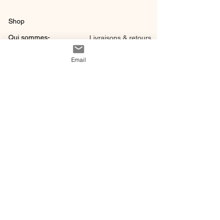
Shop
Qui sommes-
Livraisons & retours
nous ?
instagram
Conditions
Email
Contact
générales de vente
@ 2020 by Happy Léonie.