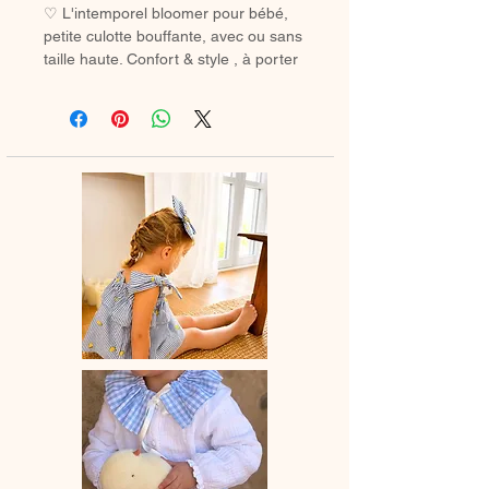
♡ L'intemporel bloomer pour bébé,
petite culotte bouffante, avec ou sans
taille haute. Confort & style , à porter
avec des chaussetes hautes ou des
collants en hiver.
♡ Petit Bloomer entièrement réalisé à
la main.
♡ Le délai de fabrication est de 7 à
28 jours ouvrés selon les commandes
en cours.
♡ Lavage à la main ou en machine
30° max, couleurs similaires, cycle
délicat. Ne pas utilser de sèche-linge.