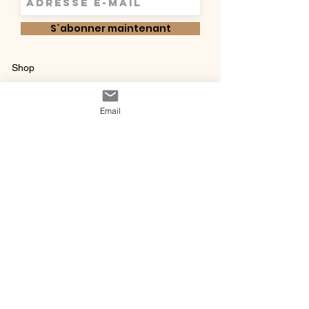
S`abonner maintenant
Shop
Qui sommes-
Livraisons & retours
Email
nous ?
instagram
Conditions
Contact
générales de vente
@ 2020 by Happy Léonie.