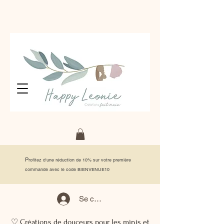
P
rofitez d'une réduction de 10% sur votre première
commande avec le code BIENVENUE10
Se connecter
♡ Créations de douceurs pour les minis et