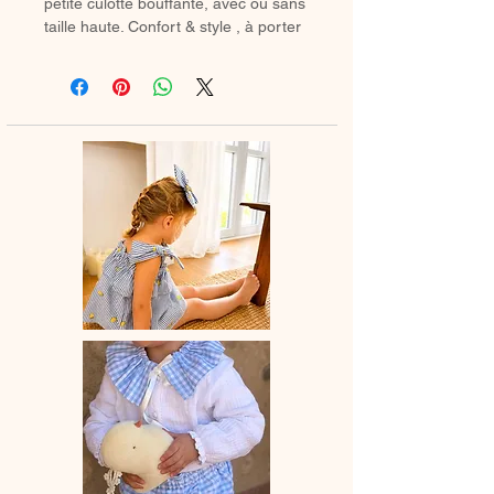
petite culotte bouffante, avec ou sans
taille haute. Confort & style , à porter
avec des chaussetes hautes ou des
collants en hiver.
♡ Petit Bloomer entièrement réalisé à
la main.
♡ Le délai de fabrication est de 7 à
28 jours ouvrés selon les commandes
en cours.
♡ Lavage à la main ou en machine
30° max, couleurs similaires, cycle
délicat. Ne pas utilser de sèche-linge.