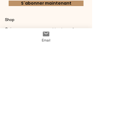
S`abonner maintenant
Shop
Qui sommes-
Livraisons & retours
nous ?
instagram
Conditions
Email
Contact
générales de vente
@ 2020 by Happy Léonie.