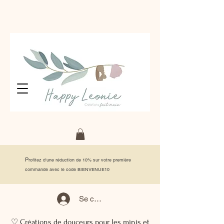
P
rofitez d'une réduction de 10% sur votre première
commande avec le code BIENVENUE10
Se connecter
♡ Créations de douceurs pour les minis et