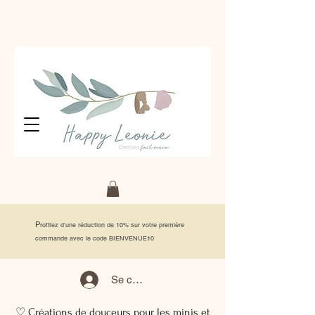
P
rofitez d'une réduction de 10% sur votre première
commande avec le code BIENVENUE10
Se connecter
♡ Créations de douceurs pour les minis et