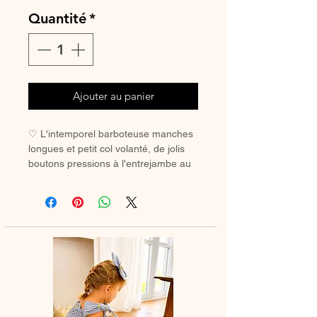
Quantité
*
Ajouter au panier
♡ L'intemporel barboteuse manches
longues et petit col volanté, de jolis
boutons pressions à l'entrejambe au
choix, pour bébé et petite fille.
La parfaite barboteuse parfaite à
l'automne ou à lhiver.
A porter avec de jolies chaussettes
hautes ou des petits collants.
pour le petit col en broderie, le choix
de la dentelle varie selon les stocks
fourniseurs.
♡ Barboteuse entièrement réalisée à