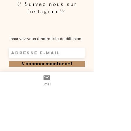
♡ Suivez nous sur
Instagram♡
Inscrivez-vous à notre liste de diffusion
S`abonner maintenant
Shop
Email
Qui sommes-
Livraisons & retours
nous ?
instagram
Conditions
Contact
générales de vente