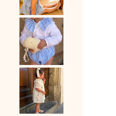
la main.
♡ Le délai de fabrication est de 15 à
28 jours ouvrés selon les commandes
en cours.
♡ Lavage à la main ou en machine
30° max, couleurs similaires, cycle
délicat. Ne pas utilser de sèche-linge.