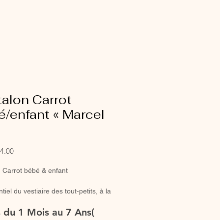
alon Carrot
/enfant « Marcel
Sale
4.00
Price
 Carrot bébé & enfant
iel du vestiaire des tout-petits, à la
fortable et élégant 🌿
es du 1 Mois au 7 Ans(