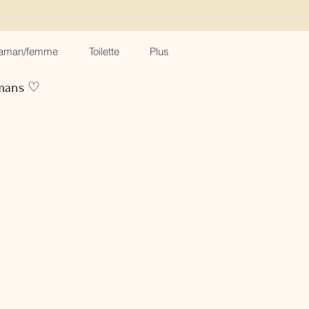
aman/femme
Toilette
Plus
amans ♡