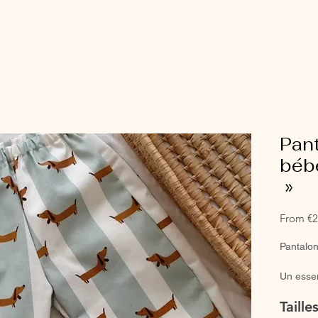
Pant
bébé
»
From
€2
Pantalon
Un essent
fois con
Taill