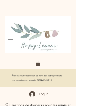
P
rofitez d'une réduction de 10% sur votre première
commande avec le code BIENVENUE10
Log In
♡ Créations de douceurs pour les minis et