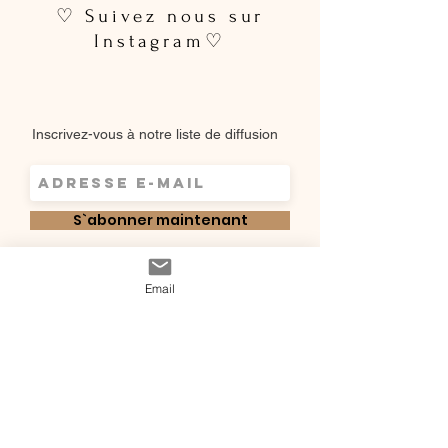
♡ Suivez nous sur
Instagram♡
Inscrivez-vous à notre liste de diffusion
S`abonner maintenant
Shop
Email
Qui sommes-
Livraisons & retours
nous ?
instagram
Conditions
Contact
générales de vente