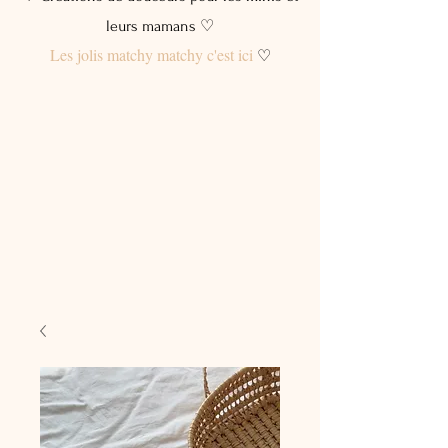
leurs mamans ♡
Les jolis matchy matchy c'est ici
♡