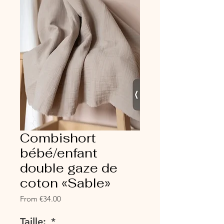
Combishort
bébé/enfant
double gaze de
coton «Sable»
Sale
From
€34.00
Price
Taille:
*