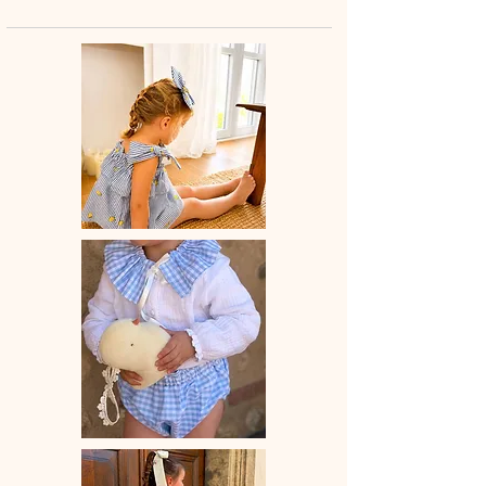
option) pour cacher les petits trésors
de vacances.
Combinaison est composée de deux
boutons pressions au niveau des
épaules pour un habillage facile.
A assortir au foulard, barrette ou
bandeau et pourquoi la jupe femme
pour un matchy matchy avec maman.
♡ Combishort entièrement réalisée à
la main.
La combishort taille légèrement
grand.
♡ Le délai de fabrication est de 15 à
28 jours ouvrés selon les commandes
en cours.
♡ Lavage à la main ou en machine
30° max, couleurs similaires, cycle
délicat. Ne pas utilser de sèche-linge.