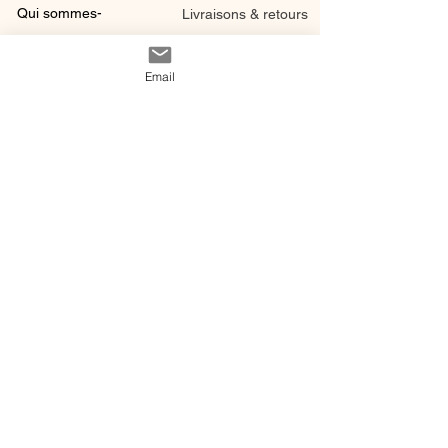
Qui sommes-
Livraisons & retours
nous ?
instagram
Conditions
Email
Contact
générales de vente
@ 2020 by Happy Léonie.