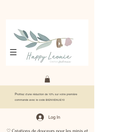
P
rofitez d'une réduction de 10% sur votre première
commande avec le code BIENVENUE10
Log In
♡ Créations de douceurs pour les minis et