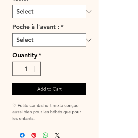
Poche à l'avant :
*
Quantity
*
Add to Cart
♡ Petite combishort mixte conçue
aussi bien pour les bébés que pour
les enfants.
Cette combinaison à manches
courtes est le vêtement indispensable
de lété avec une poche à l'avant (en