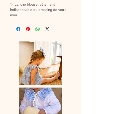
♡ La jolie blouse, vêtement
indispensable du dressing de votre
mini.
A assortir ou non au petite bloomer,
au legging ou à la jupette pour un
look tout en douceur.
♡ Blouse entièrement réalisée à la
main.
♡Blouse à manches courtes et en
option col élastiqué dans le même
tissu ou en broderie anglaise.
La broderie peut différer selon les
stocks.
♡ Le délai de fabrication est de 15 à
28 jours ouvrés selon les commandes
en cours.
♡ Lavage à la main ou en machine
30° max, couleurs similaires, cycle
délicat. Ne pas utilser de sèche-linge.