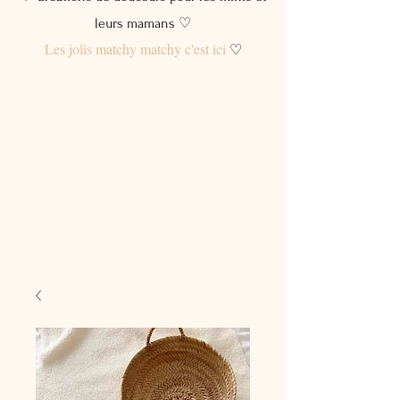
leurs mamans ♡
Les jolis matchy matchy c'est ici
♡