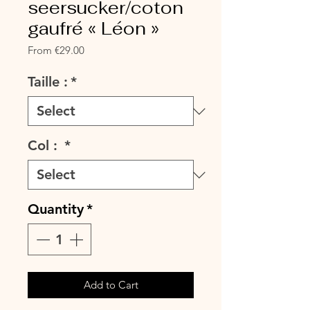
seersucker/coton
gaufré « Léon »
Sale
From
€29.00
Price
Taille :
*
Col :
*
Quantity
*
Add to Cart