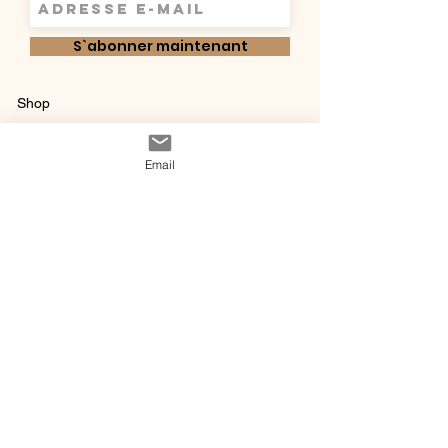
S`abonner maintenant
Shop
Qui sommes-
Livraisons & retours
Email
nous ?
instagram
Conditions
Contact
générales de vente
@ 2020 by Happy Léonie.