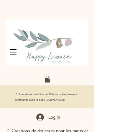
P
rofitez d'une réduction de 10% sur votre première
commande avec le code BIENVENUE10
Log In
♡ Créations de douceurs pour les minis et