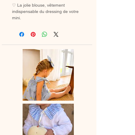
♡ La jolie blouse, vêtement
indispensable du dressing de votre
mini.
A assortir ou non au petite bloomer,
au legging ou à la jupette pour un
look tout en douceur.
♡ Blouse entièrement réalisée à la
main.
♡Blouse à manches courtes et col
élastiqué.
♡ Le délai de fabrication est de 15 à
28 jours ouvrés selon les commandes
en cours.
♡ Lavage à la main ou en machine
30° max, couleurs similaires, cycle
délicat. Ne pas utilser de sèche-linge.