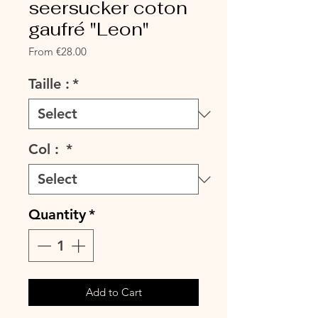
seersucker coton
gaufré "Leon"
Sale
From
€28.00
Price
Taille :
*
Col :
*
Quantity
*
Add to Cart