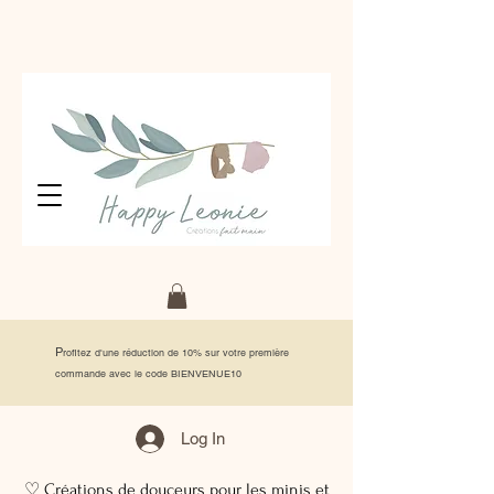
P
rofitez d'une réduction de 10% sur votre première
commande avec le code BIENVENUE10
Log In
♡ Créations de douceurs pour les minis et