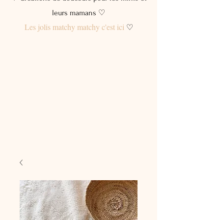
leurs mamans ♡
Les jolis matchy matchy c'est ici
♡