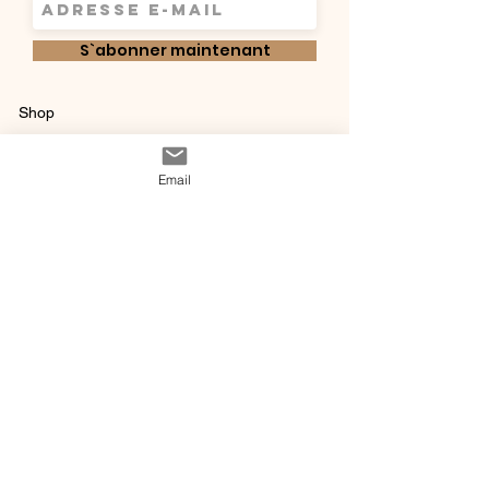
S`abonner maintenant
Shop
Qui sommes-
Livraisons & retours
Email
nous ?
instagram
Conditions
Contact
générales de vente
@ 2020 by Happy Léonie.