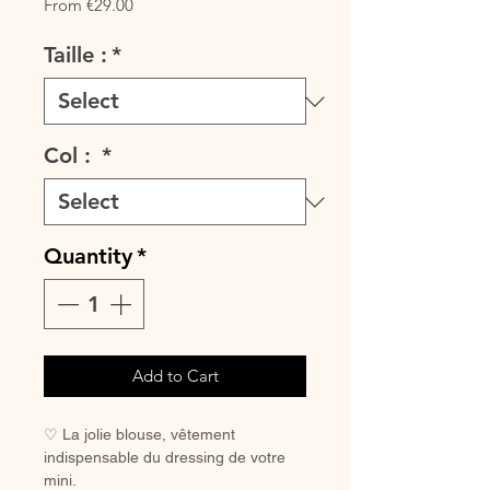
Sale
From
€29.00
Price
Taille :
*
Col :
*
Quantity
*
Add to Cart
♡ La jolie blouse, vêtement
indispensable du dressing de votre
mini.