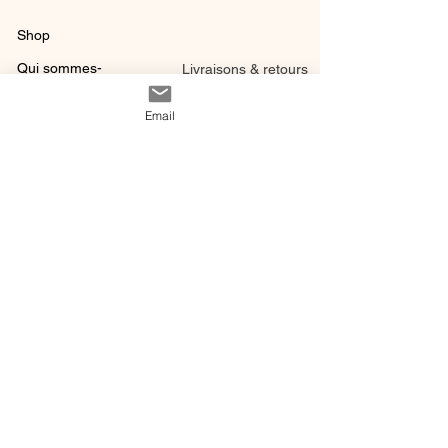
Shop
Qui sommes-
Livraisons & retours
nous ?
instagram
Conditions
Email
Contact
générales de vente
@ 2020 by Happy Léonie.