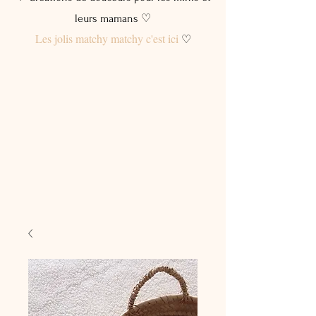
leurs mamans ♡
Les jolis matchy matchy c'est ici
♡