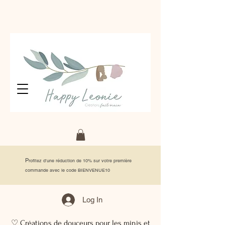
P
rofitez d'une réduction de 10% sur votre première
commande avec le code BIENVENUE10
Log In
♡ Créations de douceurs pour les minis et