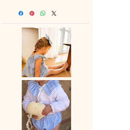
A assortir ou non au petite bloomer,
au legging ou à la jupette pour un
look tout en douceur.
♡ Blouse entièrement réalisée à la
main.
♡Blouse à manches longues et en
option col élastiqué en broderie
anglaise.
La broderie peut différer selon les
stocks.
♡ Le délai de fabrication est de 15 à
28 jours ouvrés selon les commandes
en cours.
♡ Lavage à la main ou en machine
30° max, couleurs similaires, cycle
délicat. Ne pas utilser de sèche-linge.