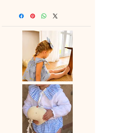
Légère, aérienne et pleine de
douceur, cette blouse accompagne
les beaux jours avec charme et
délicatesse ☀️
Elle se porte facilement avec un
bloomer, un short, un legging ou une
petite jupe pour un look tendre et
raffiné
Confection artisanale
Chaque blouse est entièrement
réalisée à la main, avec soin et
amour.
✨
Les détails qui font la différence :
• Manches ballons élastiquées pour
un joli volume tout en confort
• Col au choix :
– dans le même tissu pour une
harmonie délicate
– en broderie pour une touche