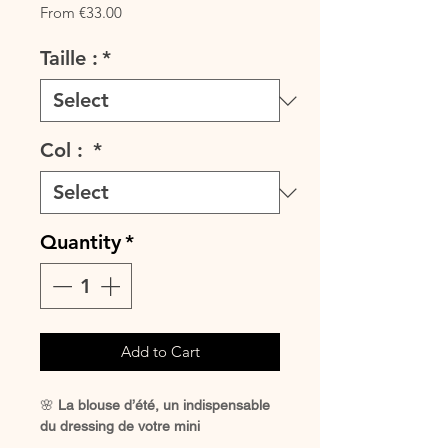
Sale
From
€33.00
Price
Taille :
*
Col :
*
Quantity
*
Add to Cart
🌸
La blouse d’été, un indispensable
du dressing de votre mini