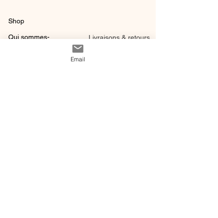
Shop
Qui sommes-
Livraisons & retours
nous ?
instagram
Conditions
Email
Contact
générales de vente
@ 2020 by Happy Léonie.