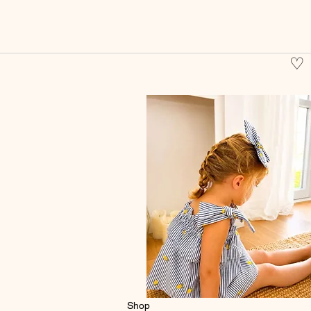
♡
Shop