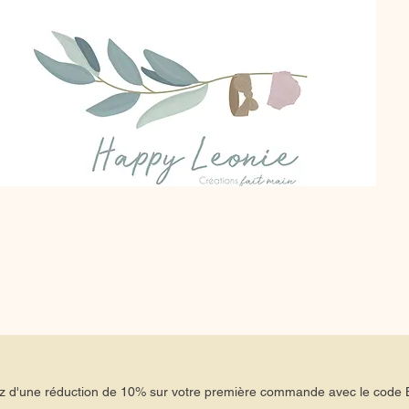
tez d'une réduction de 10% sur votre première commande avec le co