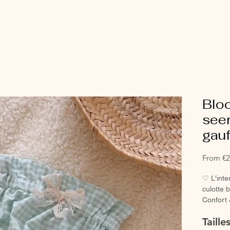
Blo
see
gauf
From
€2
♡ L'inte
culotte 
Confort 
chausset
Taill
♡ Petit 