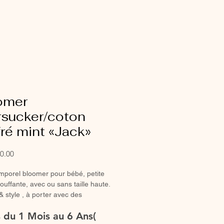
omer
rsucker/coton
ré mint «Jack»
Sale
0.00
Price
mporel bloomer pour bébé, petite
bouffante, avec ou sans taille haute.
& style , à porter avec des
es hautes ou des collants en hiver.
es du 1 Mois au 6 Ans(
Bloomer entièrement réalisé à la