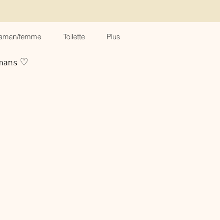
aman/femme
Toilette
Plus
amans ♡