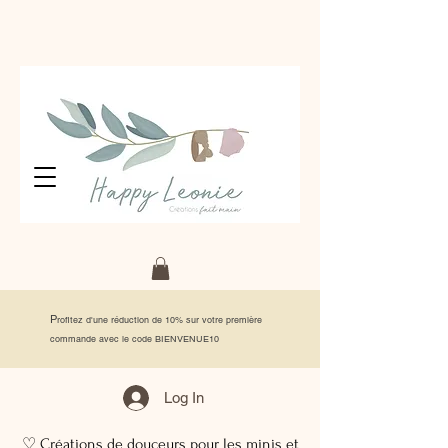
P
rofitez d'une réduction de 10% sur votre première
commande avec le code BIENVENUE10
Log In
♡ Créations de douceurs pour les minis et