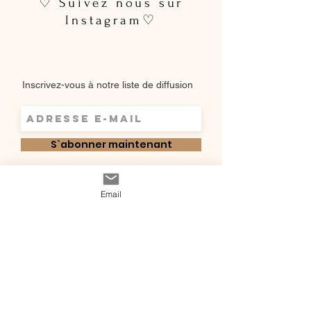
♡ Suivez nous sur
Instagram♡
Inscrivez-vous à notre liste de diffusion
S`abonner maintenant
Shop
Email
Qui sommes-
Livraisons & retours
nous ?
instagram
Conditions
Contact
générales de vente